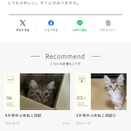
とてもかわいい。すぐにかみつきがち。
ポストする
シェアする
LINEで送る
URLをコピー
Recommend
こちらの記事もどうぞ
6か月のふゆねこ日記
3か月のふゆねこ日記①
2025.08.26
diary
2024.11.16